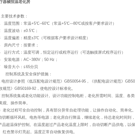
疗器械恒温老化房
．主要技术参数：
.1 温度范围：常温+5℃--60℃（常温+5℃---80℃或按客户要求设计）
.2 温度波动：±0.5℃；
.3 温度偏差：精度±3℃（可根据客户要求设计精度）
.4 房内尺寸：按要求；
.5 运行方式：温度可调，恒定运行或程序运行（可选触摸屏式程序运行）
.6 安装电源：AC~380V；50 Hz；
.7 噪音大小：≦65分贝
. 控制系统及安全保护措施：
.1 电控设计参照《低压配电设计规范》GB50054-95，《供配电设计规范》GB5
收规范》GB50169-92，使电控设计标准化。
.2 控制系统集成老化功能设计。设计功能控制电柜，老化所需时间、温度、各
美观、操作简单。
.3 老化过程可全自动控制，具有部分异常自处理功能，让操作自动化、简单化
.动切断循环风机、电热等电源；老化房自行降温，继续老化，待总老化时间到
.产品超温保护控制。在温度超过产品老化温度上限时，自动切断产品供电，以
、红色警示灯亮起。温度正常自动恢复供电。