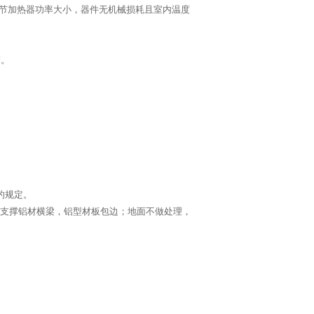
级调节加热器功率大小，器件无机械损耗且室内温度
警。
的规定。
固定支撑铝材横梁，铝型材板包边；地面不做处理，