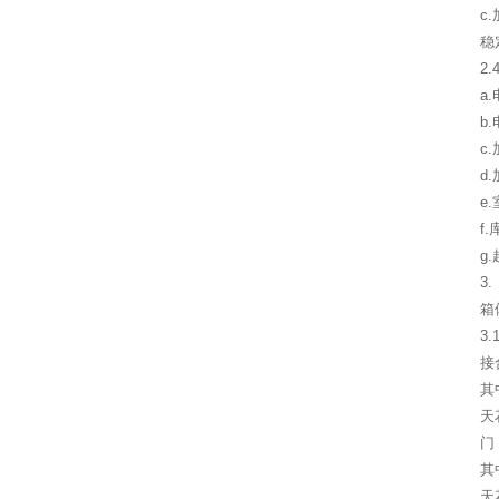
c
稳
2
a
b
c
d
e
f
g
3
箱
3
接
其
天
门
其
天