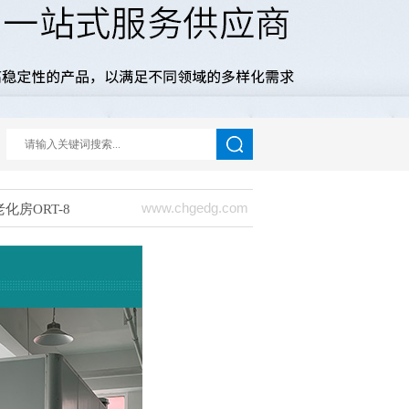
www.chgedg.com
化房ORT-8