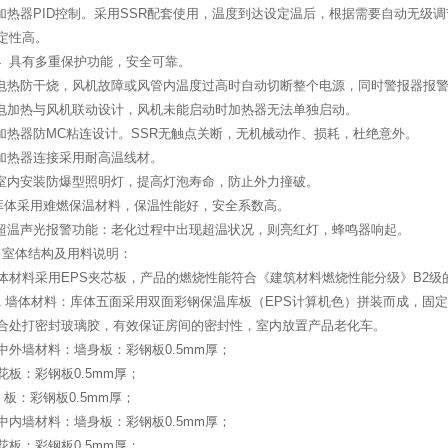
.加热器PID控制。采用SSR配套使用，温度到达设定温后，根据需要自动无
定性高。
.4 具有多重保护功能，安全可靠。
.电热防干烧，风机故障或风管内温度过高时自动切断整个电源，同时警报器报
.电加热与风机联动设计，风机未能启动时加热器无法单独启动。
.加热器防MC粘连设计。SSR无触点关断，无机械动作、损耗，杜绝意外。
.加热器连接采用耐高温线材。
.室内安装防爆型照明灯，提高灯泡寿命，防止外力撞破。
.库体采用难燃保温材料，保温性能好，安全系数高。
.超温声光报警功能：老化过程中出现超温状况，则亮红灯，蜂鸣器响起。
. 室体结构及用料说明：
体材料采用EPS夹芯板，产品的燃烧性能符合《建筑材料燃烧性能分级》B2级
.1 墙体材料：库体五面采用双面彩钢保温库板（EPS计算机色）拼装而成，
合处打密封玻璃胶，有效保证房间的密封性，室内放置产品老化车。
中外墙材料：墙身板：彩钢板0.5mm厚；
花板：彩钢板0.5mm厚；
 板：彩钢板0.5mm厚；
中内墙材料：墙身板：彩钢板0.5mm厚；
花板：彩钢板0.5mm厚；