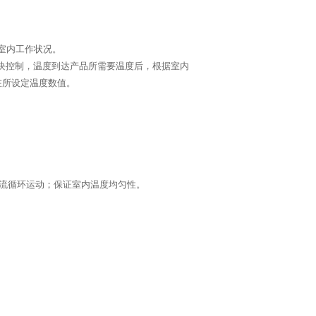
察室内工作状况。
模块控制，温度到达产品所需要温度后，根据室内
在所设定温度数值。
对流循环运动；保证室内温度均匀性。