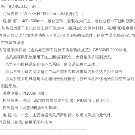
 板：彩钢板0.5mm厚；
.2 门洞设置： W 900×H 1900mm（单/双开门）；
.3 观 察 窗： 400×600mm，钢化玻璃，安装在大门上，老化过程中可随时观
.4 加热器放置于老化房顶上循环风道中，四周加防火隔热材料。采用PID温度
度波动自动调节加热器功率大小配合保温库板的保温性，使室内温度精确稳定
．空气调节系统
力管道系统符合《通风与空调工程施工质量验收规范》GB50243-2002标准。
.1 热风循环风系统采用下送上回循环概念，大容量风机强制运风。
.2 风力分为排风系统和循环风系统。两套系统独立工作。
.3 排风系统为室内温度超过产品所需要温度时将室内多余热量排至室外
.4 排风系统采用风道与风机相结合设计概念，循环风机不停地给房间空气做
．测控系统
.1 温度测量：Pt100铂电阻；
.2 控制仪表：进口，高精度数显温度控制器，PID调节，精度0.1；
.3 控制输出：固态继电器SSR输出；
.4 电 控 箱：一套，主要电器均采用斯耐德、欧姆龙等进口元气件。
疗器械老化房/ 使用现场的条件
------------------------------------------------------------------------